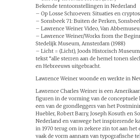
Bekende tentoonstellingen in Nederland
– Op Losse Schroeven: Situaties en crypto
– Sonsbeek 71: Buiten de Perken, Sonsbee
– Lawrence Weiner Video, Van Abbemuseu
– Lawrence Weiner/Works from the Beginnin
Stedelijk Museum, Amsterdam (1988)
– Licht = (Licht), Joods Historisch Museu
tekst “alle sterren aan de hemel tonen slec
en Hebreeuws uitgebracht.
Lawrence Weiner woonde en werkte in Ne
Lawrence Charles Weiner is een Amerikaan
figuren in de vorming van de conceptuele 
een van de grondleggers van het Postmini
Huebler, Robert Barry, Joseph Kosuth en So
Nederland en vanwege het inspirerende ka
in 1970 terug om in zekere zin tot aan het e
vaak de vorm aannam van typografische te