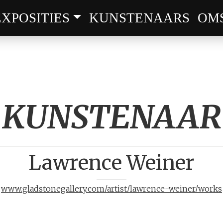
EXPOSITIES
KUNSTENAARS
OM
KUNSTENAAR
Lawrence
Weiner
www.gladstonegallery.com/artist/lawrence-weiner/works