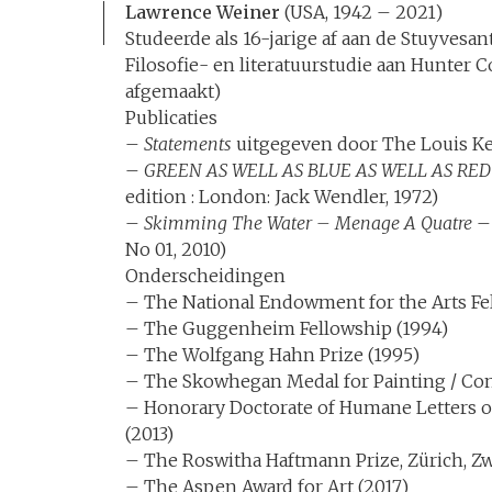
Lawrence Weiner
(USA, 1942 – 2021)
Studeerde als 16-jarige af aan de Stuyvesa
Filosofie- en literatuurstudie aan Hunter Co
afgemaakt)
Publicaties
–
Statements
uitgegeven door The Louis Kel
–
GREEN AS WELL AS BLUE AS WELL AS RED
edition : London: Jack Wendler, 1972)
–
Skimming The Water – Menage A Quatre
– 
No 01, 2010)
Onderscheidingen
– The National Endowment for the Arts Fel
– The Guggenheim Fellowship (1994)
– The Wolfgang Hahn Prize (1995)
– The Skowhegan Medal for Painting / Con
– Honorary Doctorate of Humane Letters of
(2013)
– The Roswitha Haftmann Prize, Zürich, Zw
– The Aspen Award for Art (2017)