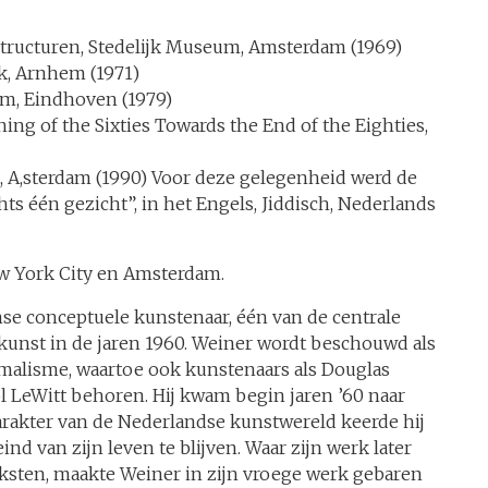
structuren, Stedelijk Museum, Amsterdam (1969)
k, Arnhem (1971)
m, Eindhoven (1979)
g of the Sixties Towards the End of the Eighties,
m, A,sterdam (1990) Voor deze gelegenheid werd de
hts één gezicht”, in het Engels, Jiddisch, Nederlands
w York City en Amsterdam.
se conceptuele kunstenaar, één van de centrale
kunst in de jaren 1960. Weiner wordt beschouwd als
malisme, waartoe ook kunstenaars als Douglas
l LeWitt behoren. Hij kwam begin jaren ’60 naar
rakter van de Nederlandse kunstwereld keerde hij
ind van zijn leven te blijven. Waar zijn werk later
ksten, maakte Weiner in zijn vroege werk gebaren