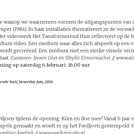
”
ijze waarop we waarnemen vormen de uitgangspunten van 
per (1984). In haar installaties thematiseert ze de verwa
 Het videowerk Het Tansformerend Huis reflecteert op de b
dium video. Een medium waar alles zich afspeelt op een v
wordt gecreëerd. Een medium met een sterke visuele verte
taat.
Curatoren: Jeroen Glas en Sibylle Eimermacher // www.ar
ening op zaterdag 6 februari 16.00 uur
ende huis’, bewerkte foto, 2016
iljoen tijdens de opening. Kóm en doe mee! Vanaf 6 jaar 
pels gemaakt en wordt er op het Paviljoen gestempeld. He
Carolina Agelink // www.neelkejacobs.nl