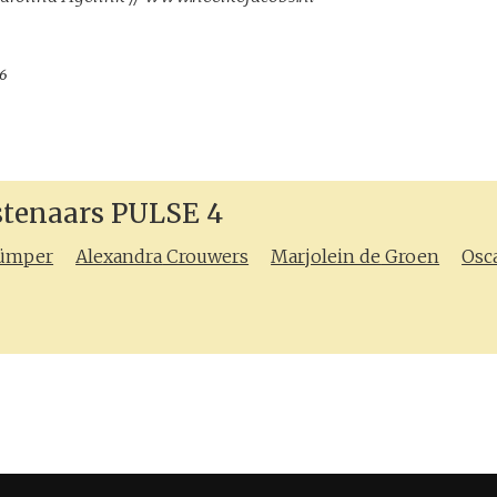
16
stenaars PULSE 4
ümper
Alexandra
Crouwers
Marjolein de
Groen
Osc