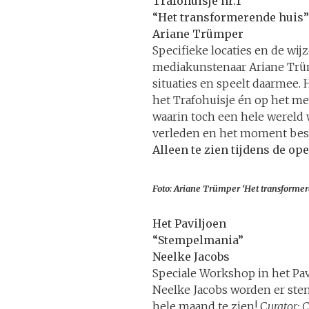
Trafohuisje nr.1
“Het transformerende huis
Ariane Trümper
Specifieke locaties en de w
mediakunstenaar Ariane Trüm
situaties en speelt daarmee.
het Trafohuisje én op het me
waarin toch een hele wereld 
verleden en het moment bes
Alleen te zien tijdens de op
Foto: Ariane Trümper ‘Het transformer
Het Paviljoen
“Stempelmania”
Ne
elke Jacobs
Speciale Workshop in het Pav
Neelke Jacobs worden er stem
hele maand te zien! C
urator: 