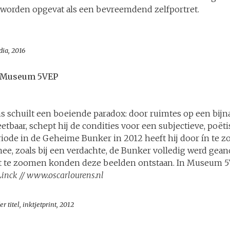
n worden opgevat als een bevreemdend zelfportret.
dia, 2016
: Museum 5VEP
s schuilt een boeiende paradox: door ruimtes op een bij
etbaar, schept hij de condities voor een subjectieve, poët
riode in de Geheime Bunker in 2012 heeft hij door ín te 
mee, zoals bij een verdachte, de Bunker volledig werd gea
ít te zoomen konden deze beelden ontstaan. In Museum 5V
Linck // www.oscarlourens.nl
r titel, inktjetprint, 2012