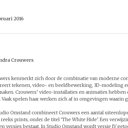
bruari 2016
ndra Crouwers
uwers kenmerkt zich door de combinatie van moderne co
reert tekenen, video- en beeldbewerking, 3D-modeling en
maken. Crouwers’ video-installaties en animaties hebben
. Vaak spelen haar werken zich af in omgevingen waarin 
Studio Omstand combineert Crouwers een aantal uiteenlop
 reeks prints, onder de titel ‘The White Hide’. Een verwijz
n versies bestaat. In Studio Omstand wordt versie IV geto