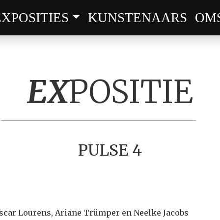
EXPOSITIES
KUNSTENAARS
OM
EX
POSITIE
PULSE 4
scar Lourens, Ariane Trümper en Neelke Jacobs