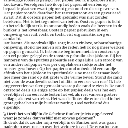
koolzwart. Vervolgens heb ik op het papier uit een bus op
bepaalde plaatsen zwart pigment gestrooid en die uitgewreven.
Het papier toonde daardoor het rasterpatroon en een gevarieerd
zwart. Dat ik oosters papier heb gebruikt was niet zonder
betekenis. Het is het tegendeel van beton. Oosters papier is licht
en betrekkelijk sterk. In omstandigheden zoals die heersen in de
bunker is het kwetsbaar. Oosters papier gebruiken in een
omgeving van vuil, vocht en tocht, eist organisatie, zorg en
aandacht.
Dat laatste, die noodzakelijke zorg in een zinloze, onbarmhartige
omgeving, stond me aan en om die reden heb ik nog meer werken
op papier gemaakt. Ik heb om te beginnen metalen roosters op
een vel papier gelegd en de roosters gebruikt als sjabloon. Bij het
hanteren van de spuitbus gebeurde een ongelukje. Een strook van
een andere rol papier was per ongeluk een stukje onder het
rooster geschoven. Op het papier stond onbedoeld een randje
afdruk van het sjabloon in spuitbuslak. Hoe meer ik ernaar keek,
hoe meer die rand op dat grote witte vel me beviel. Stond die rand
niet voor de waardevolle scherf of flits in een zee van ruis? Ik heb
ongeveer tien werken gemaakt waarop die rand te zien is. De rand
ontstond deels als enige actie op het papier, deels was het een
overblijfsel van een actie buiten het vel, als rest van een grotere
collage, als rest van tekst. Het was de flinter die ertoe deed in het
grote geheel van mijn bunkerervaring. Heel verhalend dus
eigenlijk.
\\ Heeft het verblijf in de Geheime Bunker je iets opgeleverd,
waar je zonder
dat verblijf niet op was gekomen?
Ik denk dat ik zonder mijn verblijf in de Bunker niet was gaan
nadenken over ruis en over het weinige in veel. De ervaring van