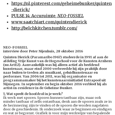
https://nl.pinterest.com/geheimebunker/quinten
-dierick/
PULSE 14: Accuruimte,
NEO-FOSSIEL
www.saatchiart.com/quintendierick
http://belchkitchen.tumblr.com/
NEO-FOSSIEL
interview d
oor Peter Nijenhuis, 28 oktober 2016
Quinten Dierick (Paramaribo 1967) studeerde in 1991 af aan de
afdeling Vrije Kunst van de Hogeschool voor de Kunsten Arnhem
(nu ArtEZ). Aanvankelijk was hij alleen actief als beeldend
kunstenaar, maar eind 2000 verbreedde hij zijn praktijk door
naar buiten te treden als muzikant, geluidkunstenaar en
performer. Van 2006 tot 2011, was hij organisator en
programmamaker bij het kunstenaarsinitiatief Extrapool uit
Nijmegen. In september en begin oktober 2016 verbleef hij als
artist-in-residence in de Geheime Bunker.
\\ Wat speelt de hoofdrol in je werk?
Ik werk met sporen. Sporen kunnen tastbaar zijn, maar ook
minder tastbaar of zelfs ontastbaar, denk aan de sporen zoals ze in
de herinnering zijn te vinden of de sporen die worden nagelaten
door de geschiedenis. Ik onderzoek waar ze beginnen en eindigen
en wat ze begrenst. Grafiek is voor mijn werkwijze van bepalende