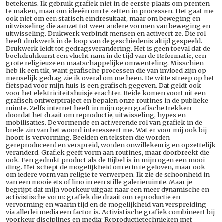
betekenis. Ik gebruik grafiek niet in de eerste plaats om prenten
te maken, maar om ideeën om te zetten in processen. Het gaat me
ook niet om een statisch eindresultaat, maar om beweging en
uitwisseling die aanzet tot weer andere vormen van beweging en
uitwisseling. Drukwerk verbindt mensen en activeert ze. Die rol
heeft drukwerk in de loop van de geschiedenis altijd gespeeld.
Drukwerk leidt tot gedragsverandering. Het is geen toeval dat de
boekdrukkunst een vlucht nam in de tijd van de Reformatie, een
grote religieuze en maatschappelijke omwenteling. Misschien
heb ik een tik, want grafische processen die van invloed zijn op
menselijk gedrag zie ik overal om me heen. De witte streep op het
fietspad voor mijn huis is een grafisch gegeven. Dat geldt ook
voor het elektriciteitshuisje erachter. Beide komen voort uit een
grafisch ontwerptraject en bepalen onze routines in de publieke
ruimte. Zelfs internet heeft in mijn ogen grafische trekken
doordat het draait om reproductie, uitwisseling, hypes en
mobilisaties. De vormende en activerende rol van grafiek in de
brede zin van het woord interesseert me. Wat er voor mij ook bij
hoort is vervorming. Beelden en teksten die worden
gereproduceerd en verspreid, worden onwillekeurig en opzettelijk
veranderd. Grafiek geeft vorm aan routines, maar doorbreekt die
ook. Een gedrukt product als de Bijbel is in mijn ogen een mooi
ding. Het schept de mogelijkheid om erin te geloven, maar ook
om iedere vorm van religie te verwerpen. Ik zie de schoonheid in
van een mooie ets of lino in een stille galerieruimte. Maar je
begrijpt dat mijn voorkeur uitgaat naar een meer dynamische en
activistische vorm: grafiek die draait om reproductie en
vervorming en waarin tijd en de mogelijkheid van verspreiding
via allerlei media een factor is. Activistische grafiek combineert bij
voorkeur disciplines en media: Reproductietechnieken met