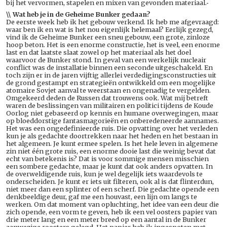
bij het vervormen, stapelen en mixen van gevonden materiaal.
\\ Wat heb je in de Geheime Bunker gedaan?
De eerste week heb ik het gebouw verkend. Ik heb me afgevraagd:
waar ben ik en wat is het nou eigenlijk helemaal? Eerlijk gezegd,
vind ik de Geheime Bunker een sneu gebouw, een grote, zinloze
hoop beton. Het is een enorme constructie, het is veel, een enorme
last en dat laatste slaat zowel op het materiaal als het doel
waarvoor de Bunker stond. In geval van een werkelijk nucleair
conflict was de installatie binnen een seconde uitgeschakeld. En
toch zijn er in de jaren vijftig allerlei verdedigingsconstructies uit
de grond gestampt en strategieën ontwikkeld om een mogelijke
atomaire Sovjet aanval te weerstaan en ongenadig te vergelden.
Omgekeerd deden de Russen dat trouwens ook. Wat mij betreft
waren de beslissingen van militairen en politici tijdens de Koude
Oorlog niet gebaseerd op kennis en humane overwegingen, maar
op bloeddorstige fantasmagorieën en onberedeneerde aannames.
Het was een ongedefinieerde ruis. Die opvatting over het verleden
kun je als gedachte doortrekken naar het heden en het bestaan in
het algemeen. Je kunt ermee spelen. Is het hele leven in algemene
zin niet één grote ruis, een enorme dooie last die weinig bevat dat
echt van betekenis is? Dat is voor sommige mensen misschien
een sombere gedachte, maar je kunt dat ook anders opvatten. In
de overweldigende ruis, kun je wel degelijk iets waardevols te
onderscheiden. Je kunt er iets uit filteren, ook al is dat flinterdun,
niet meer dan een splinter of een scherf. Die gedachte opende een
denkbeeldige deur, gaf me een houvast, een lijn om langs te
werken. Om dat moment van opluchting, het idee van een deur die
zich opende, een vorm te geven, heb ik een vel oosters papier van
drie meter lang en een meter breed op een aantal in de Bunker
aanwezige roosters gelegd. Het papier heb ik ingespoten met