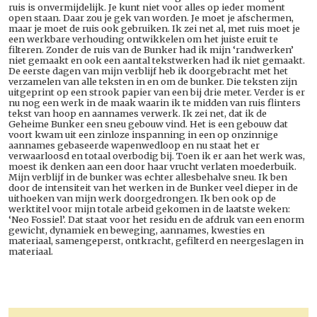
ruis is onvermijdelijk. Je kunt niet voor alles op ieder moment
open staan. Daar zou je gek van worden. Je moet je afschermen,
maar je moet de ruis ook gebruiken. Ik zei net al, met ruis moet je
een werkbare verhouding ontwikkelen om het juiste eruit te
filteren. Zonder de ruis van de Bunker had ik mijn ‘randwerken’
niet gemaakt en ook een aantal tekstwerken had ik niet gemaakt.
De eerste dagen van mijn verblijf heb ik doorgebracht met het
verzamelen van alle teksten in en om de bunker. Die teksten zijn
uitgeprint op een strook papier van een bij drie meter. Verder is er
nu nog een werk in de maak waarin ik te midden van ruis flinters
tekst van hoop en aannames verwerk. Ik zei net, dat ik de
Geheime Bunker een sneu gebouw vind. Het is een gebouw dat
voort kwam uit een zinloze inspanning in een op onzinnige
aannames gebaseerde wapenwedloop en nu staat het er
verwaarloosd en totaal overbodig bij. Toen ik er aan het werk was,
moest ik denken aan een door haar vrucht verlaten moederbuik.
Mijn verblijf in de bunker was echter allesbehalve sneu. Ik ben
door de intensiteit van het werken in de Bunker veel dieper in de
uithoeken van mijn werk doorgedrongen. Ik ben ook op de
werktitel voor mijn totale arbeid gekomen in de laatste weken:
‘Neo Fossiel’. Dat staat voor het residu en de afdruk van een enorm
gewicht, dynamiek en beweging, aannames, kwesties en
materiaal, samengeperst, ontkracht, gefilterd en neergeslagen in
materiaal.